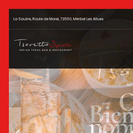
La Saulire, Route de Morel, 73550, Méribel Les Allues
No
Att
O
U
Bien
cuisi
popu