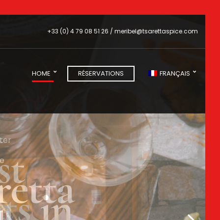
+33 (0) 4 79 08 51 26 / meribel@tsarettaspice.com
HOME
RÉSERVATIONS
FRANÇAIS
ter
 une
st
ée
retta
aut de
ts in